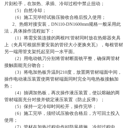
片刻松手，在加热、承插、冷却过程中禁止扭动；
（5）自然冷却；
（6）施工完毕经试验压验收合格后投入使用；
2、热熔对接安装，DN110-DN1600mm规格一般采用此
法，具体操作流程如下：
（1）将需安装连接的两根PE管材同时放在热熔器夹具
上（夹具可根据所要安装的管径大小更换夹瓦），每根管材
另一端用管支架托起至同一水平面。
（2）用电动铣刀分别将管材断面铣平整，确保两管材
接触面能充分吻合；
（3）将电加热板升温到210度，放置两管材端面中间，
操作电动液压装置使两管材端面同时完全与电热板接触加
热；
（4）抽调加热板，再次操作液压装置，使以熔融的两
管材端面充分对接并锁定液压装置（防止反弹）；
（5）保持一定冷却时间松开，操作完毕；
（6）施工完毕，须经试压验收合格后，方可回土投入
使用；
（7）管材在加热过程中作好防风措施，冷却过程中，