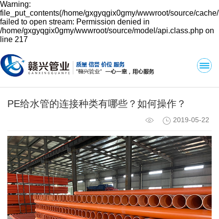
Warning:
file_put_contents(/home/gxgyqgix0gmy/wwwroot/source/cache/
failed to open stream: Permission denied in
/home/gxgyqgix0gmy/wwwroot/source/model/api.class.php on
line 217
PE给水管的连接种类有哪些？如何操作？
2019-05-22