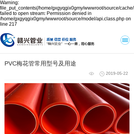
Warning:
file_put_contents(/home/gxgyqgix0gmy/wwwroot/source/cache/
failed to open stream: Permission denied in
/home/gxgyqgix0gmy/wwwroot/source/model/api.class.php on
line 217
PVC梅花管常用型号及用途
2019-05-22