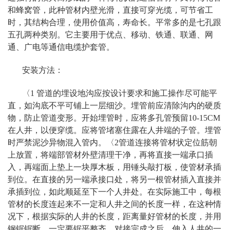
和蜂窝管，此种管材内壁光滑，直接可穿光缆，可节省工
时，其结构合理，使用价值高，寿命长。平常多的是七孔跟
五孔两种类别。它主要用于优点、移动、铁通、联通、网
通、广电等通信电缆护套管。
安装方法：
〈1 管道的埋设地沟应按设计要求和施工操作尽可能平
直，如沟底不平可铺上一层细沙。埋管前应清除沟内的硬质
物，防止管道变形。开始埋管时，应将多孔管预留10-15CM
在人井，以便穿缆。应将管堵塞住露在人井端的子管。埋管
时严禁泥沙异物混入管内。〈2管道连接将管材状定位筋朝
上放置，将端部管材外壁清理干净，再将直接一端承口插
入，再端面上垫上一块厚木板，用锤头敲打板，使管材承插
到位。在直接的另一端承接口处，将另一根管材插入直接并
承插到位，如此顺延至下一个人井处。在实际施工中，每根
管材的长度连起来不一定和人井之间的长度一样，在这种情
况下，根据实际的人井的长度，距离量好管材的长度，并用
钢锯锯断，一定要锯平整齐。对接完成之后，伸入人井的一